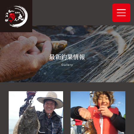
ホーム
最新釣果情報
システムご案内
Gallery
最新釣果情報
予約状況
船舶概要
アクセス