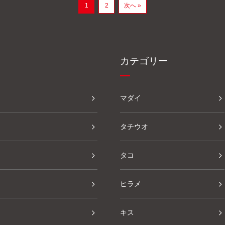
1
2
次へ »
カテゴリー
マダイ
タチウオ
タコ
ヒラメ
キス