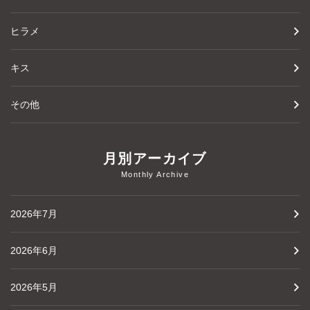
ヒラメ
キス
その他
月別アーカイブ
Monthly Archive
2026年7月
2026年6月
2026年5月