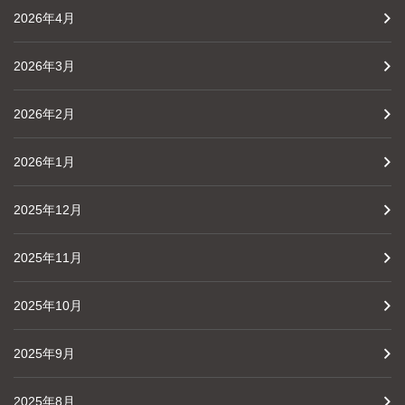
2026年4月
2026年3月
2026年2月
2026年1月
2025年12月
2025年11月
2025年10月
2025年9月
2025年8月