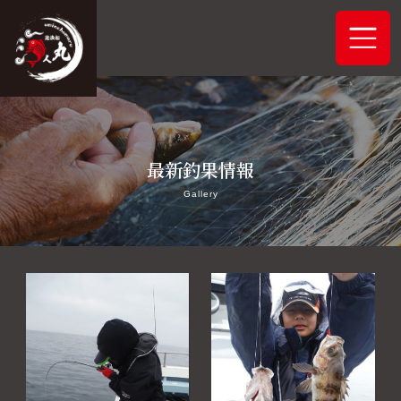
ホーム
最新釣果情報
システムご案内
Gallery
最新釣果情報
予約状況
船舶概要
アクセス