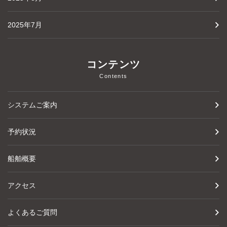
2025年7月
コンテンツ
Contents
システムご案内
予約状況
船舶概要
アクセス
よくあるご質問