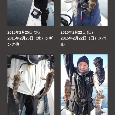
よくあるご質問
プライバシーポリシー
お問い合わせ
2015年2月25日 (水)
2015年2月22日 (日)
2015年2月25日（水）ジギ
2015年2月22日（日）メバ
お知らせ
ング他
ル