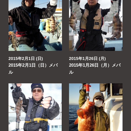
2015年2月1日 (日)
2015年1月26日 (月)
2015年2月1日（日）メバ
2015年1月26日（月）メバ
ル
ル