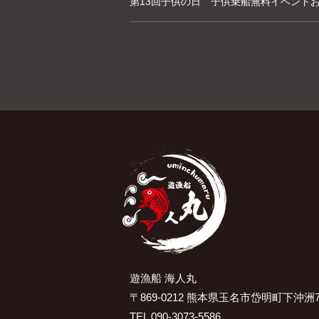
第13回子供の日 子供乗船無料イベント
遊漁船 海人丸
〒869-0212 熊本県玉名市岱明町下沖洲7
TEL 090-3073-5586