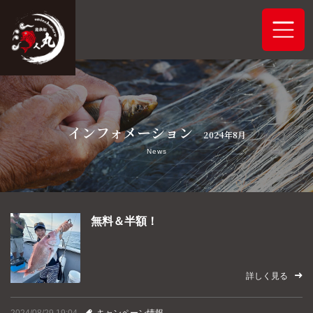
ホーム
インフォメーション
システムご案内
2024年8月
News
最新釣果情報
予約状況
無料＆半額！
船舶概要
詳しく見る
アクセス