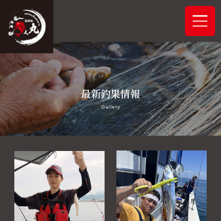
ホーム
最新釣果情報
システムご案内
Gallery
最新釣果情報
予約状況
船舶概要
アクセス