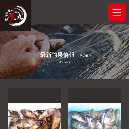
ホーム
最新釣果情報
システムご案内
その他
Gallery
最新釣果情報
予約状況
船舶概要
アクセス