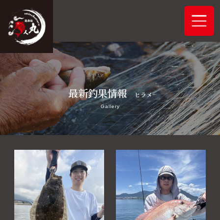
ホーム
最新釣果情報
システムご案内
ヒラメ
Gallery
最新釣果情報
予約状況
船舶概要
アクセス