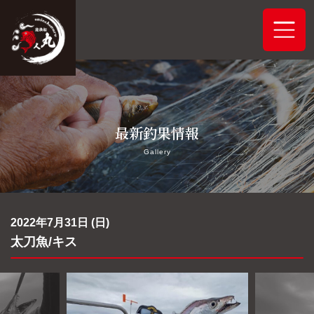
ホーム
最新釣果情報
システムご案内
Gallery
最新釣果情報
予約状況
2022年7月31日 (日)
太刀魚/キス
船舶概要
アクセス