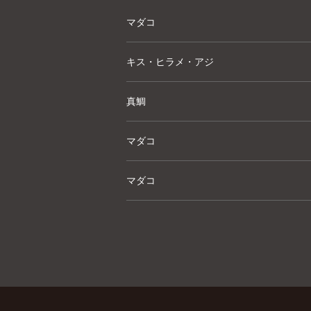
マダコ
キス・ヒラメ・アジ
真鯛
マダコ
マダコ