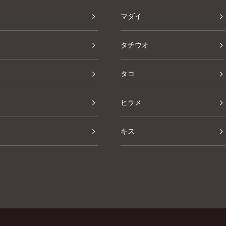
マダイ
タチウオ
タコ
ヒラメ
キス
その他