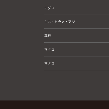
マダコ
キス・ヒラメ・アジ
真鯛
マダコ
マダコ