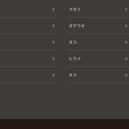
マダイ
タチウオ
タコ
ヒラメ
キス
その他