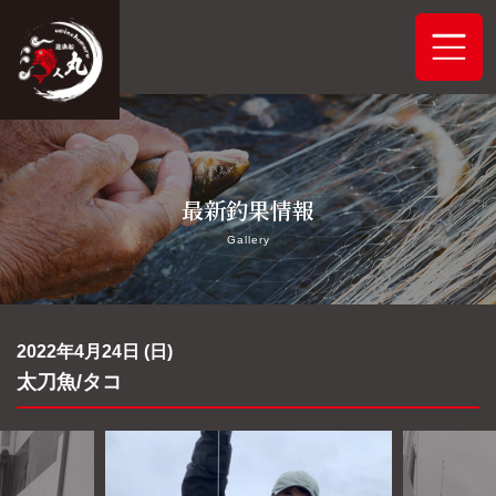
ホーム
最新釣果情報
システムご案内
Gallery
最新釣果情報
予約状況
2022年4月24日 (日)
太刀魚/タコ
船舶概要
アクセス