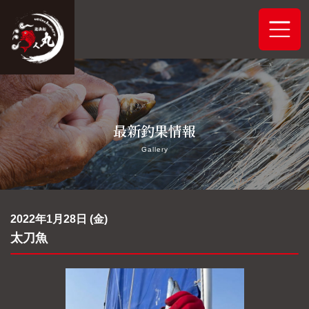
ホーム
最新釣果情報
システムご案内
Gallery
最新釣果情報
予約状況
2022年1月28日 (金)
太刀魚
船舶概要
アクセス