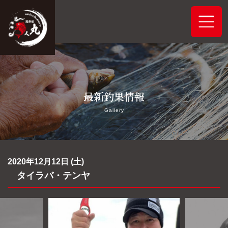
ホーム
最新釣果情報
システムご案内
Gallery
最新釣果情報
予約状況
2020年12月12日 (土)
タイラバ・テンヤ
船舶概要
アクセス