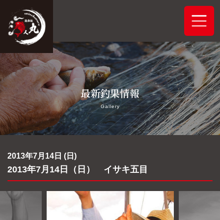
ホーム
最新釣果情報
システムご案内
Gallery
最新釣果情報
予約状況
2013年7月14日 (日)
2013年7月14日（日） イサキ五目
船舶概要
アクセス