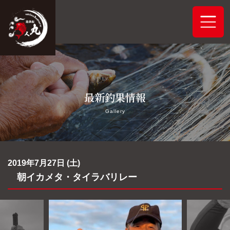
ホーム
最新釣果情報
システムご案内
Gallery
最新釣果情報
予約状況
2019年7月27日 (土)
朝イカメタ・タイラバリレー
船舶概要
アクセス