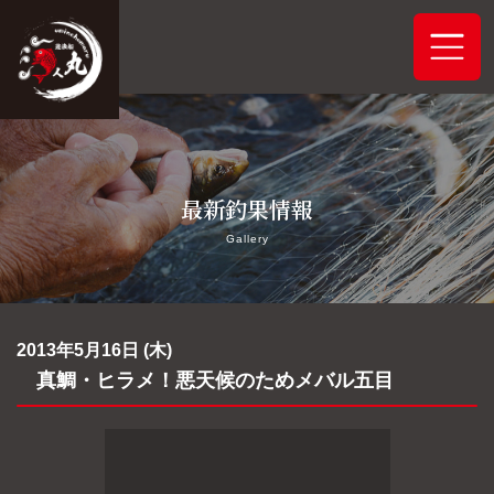
ホーム
最新釣果情報
システムご案内
Gallery
最新釣果情報
予約状況
2013年5月16日 (木)
真鯛・ヒラメ！悪天候のためメバル五目
船舶概要
アクセス