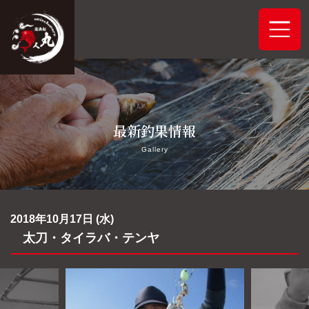
ホーム
最新釣果情報
システムご案内
Gallery
最新釣果情報
予約状況
2018年10月17日 (水)
太刀・タイラバ・テンヤ
船舶概要
アクセス