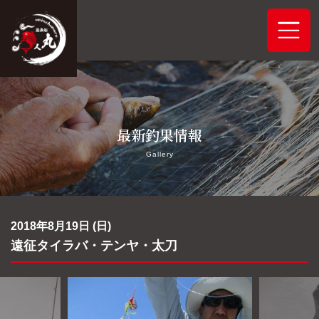
ホーム
最新釣果情報
システムご案内
Gallery
最新釣果情報
予約状況
2018年8月19日 (日)
遠征タイラバ・テンヤ・太刀
船舶概要
アクセス