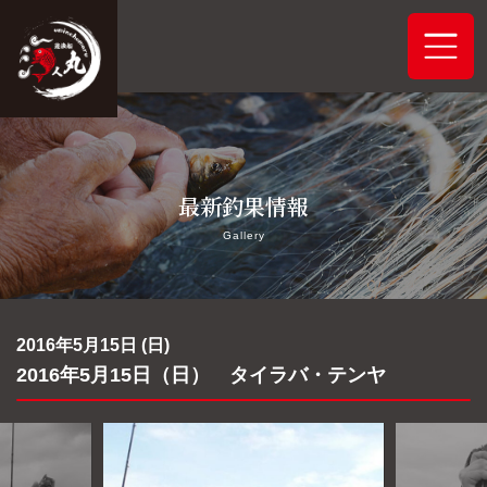
ホーム
最新釣果情報
システムご案内
Gallery
最新釣果情報
予約状況
2016年5月15日 (日)
2016年5月15日（日） タイラバ・テンヤ
船舶概要
アクセス