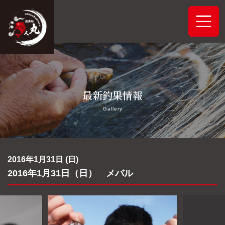
ホーム
最新釣果情報
システムご案内
Gallery
最新釣果情報
予約状況
2016年1月31日 (日)
2016年1月31日（日） メバル
船舶概要
アクセス