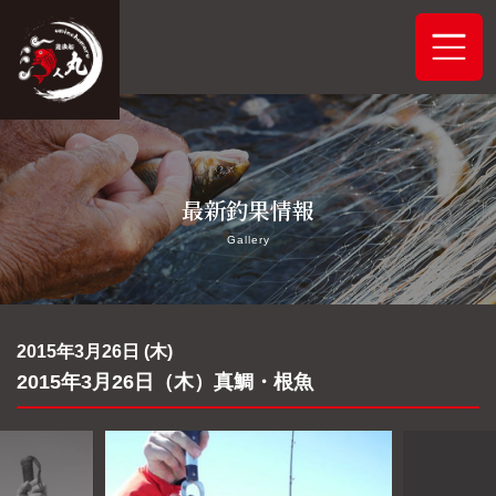
ホーム
最新釣果情報
システムご案内
Gallery
最新釣果情報
予約状況
2015年3月26日 (木)
2015年3月26日（木）真鯛・根魚
船舶概要
アクセス