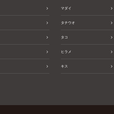
マダイ
タチウオ
タコ
ヒラメ
キス
その他