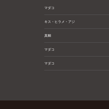
マダコ
キス・ヒラメ・アジ
真鯛
マダコ
マダコ