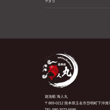
マダコ
遊漁船 海人丸
〒869-0212 熊本県玉名市岱明町下沖洲7
TEL 090-3073-5586