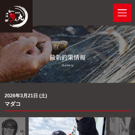
ホーム
最新釣果情報
システムご案内
Gallery
最新釣果情報
予約状況
2026年3月21日 (土)
マダコ
船舶概要
アクセス