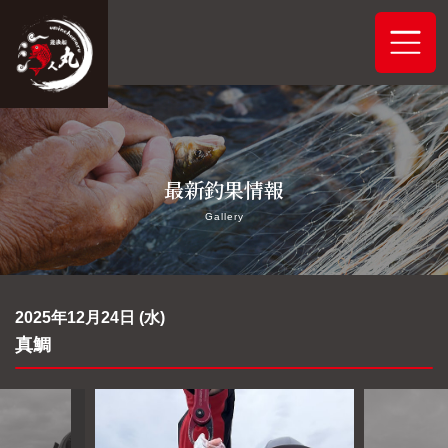
ホーム
最新釣果情報
システムご案内
Gallery
最新釣果情報
予約状況
2025年12月24日 (水)
真鯛
船舶概要
アクセス