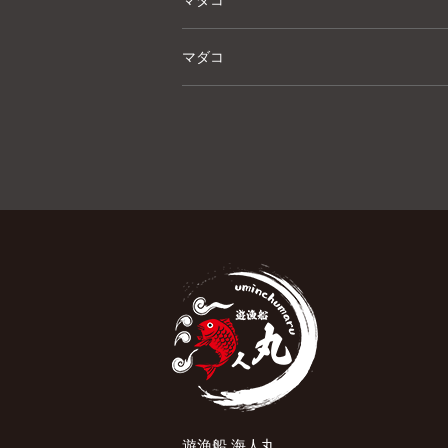
マダコ
マダコ
遊漁船 海人丸