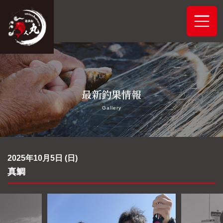
ホーム
最新釣果情報
システムご案内
Gallery
最新釣果情報
予約状況
2025年10月5日 (日)
真鯛
船舶概要
アクセス