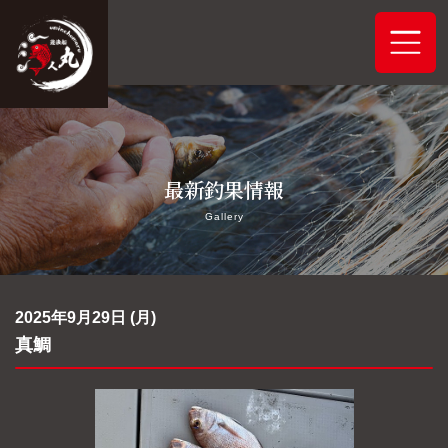
ホーム
最新釣果情報
システムご案内
Gallery
最新釣果情報
予約状況
2025年9月29日 (月)
真鯛
船舶概要
アクセス