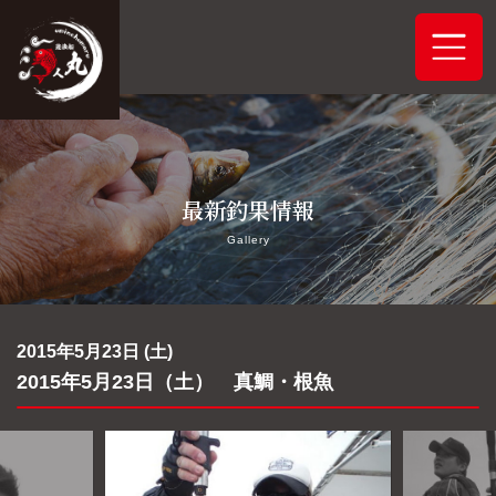
ホーム
最新釣果情報
システムご案内
Gallery
最新釣果情報
予約状況
2015年5月23日 (土)
2015年5月23日（土） 真鯛・根魚
船舶概要
アクセス