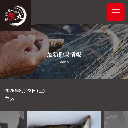
ホーム
最新釣果情報
システムご案内
Gallery
最新釣果情報
予約状況
2025年8月23日 (土)
キス
船舶概要
アクセス