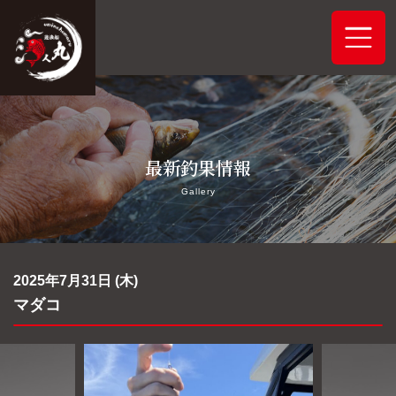
ホーム
最新釣果情報
システムご案内
Gallery
最新釣果情報
予約状況
2025年7月31日 (木)
マダコ
船舶概要
アクセス