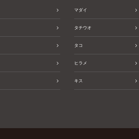
マダイ
タチウオ
タコ
ヒラメ
キス
その他