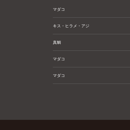
マダコ
キス・ヒラメ・アジ
真鯛
マダコ
マダコ