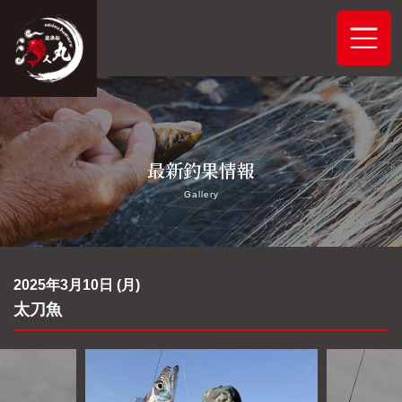
ホーム
最新釣果情報
システムご案内
Gallery
最新釣果情報
予約状況
2025年3月10日 (月)
太刀魚
船舶概要
アクセス