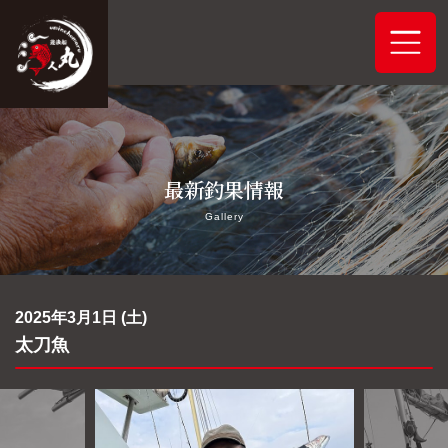
ホーム
最新釣果情報
システムご案内
Gallery
最新釣果情報
予約状況
2025年3月1日 (土)
太刀魚
船舶概要
アクセス