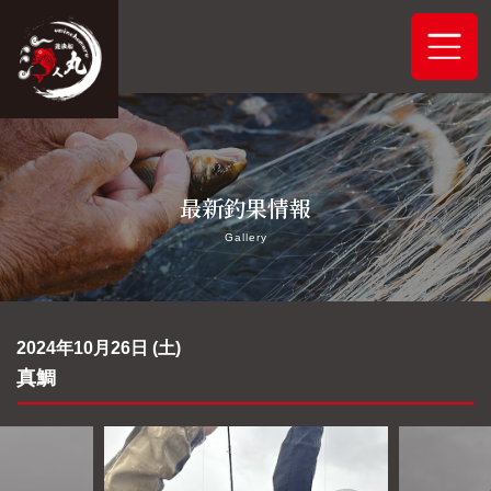
ホーム
最新釣果情報
システムご案内
Gallery
最新釣果情報
予約状況
2024年10月26日 (土)
真鯛
船舶概要
アクセス