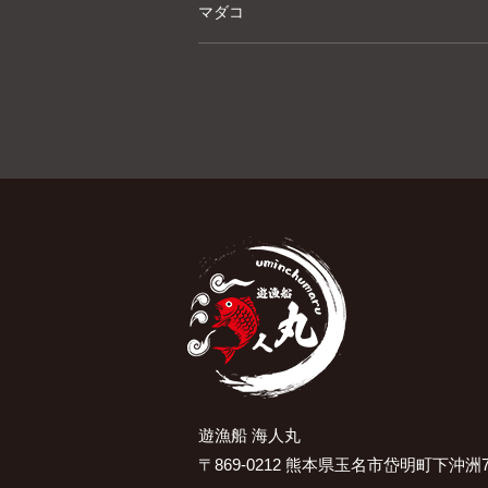
マダコ
遊漁船 海人丸
〒869-0212 熊本県玉名市岱明町下沖洲7