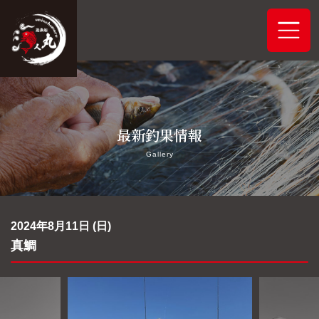
ホーム
最新釣果情報
システムご案内
Gallery
最新釣果情報
予約状況
2024年8月11日 (日)
真鯛
船舶概要
アクセス