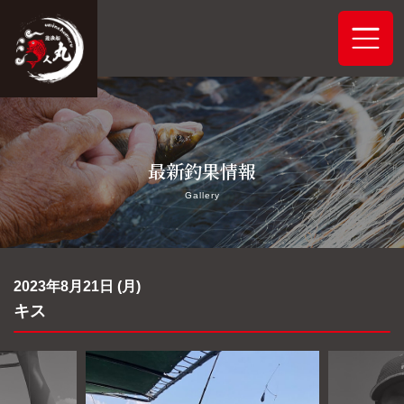
ホーム
最新釣果情報
システムご案内
Gallery
最新釣果情報
予約状況
2023年8月21日 (月)
キス
船舶概要
アクセス