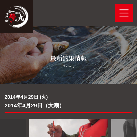
ホーム
最新釣果情報
システムご案内
Gallery
最新釣果情報
予約状況
2014年4月29日 (火)
2014年4月29日（大潮）
船舶概要
アクセス