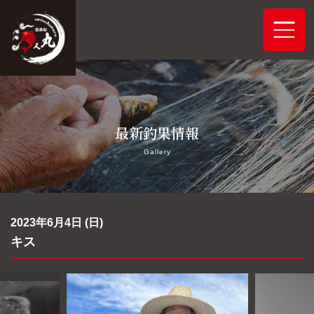
ホーム
最新釣果情報
システムご案内
Gallery
最新釣果情報
予約状況
2023年6月4日 (日)
キス
船舶概要
アクセス